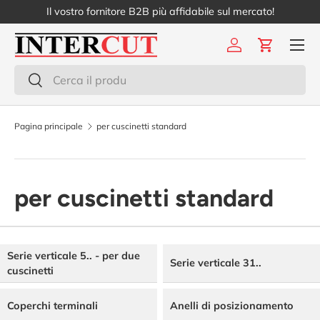
Il vostro fornitore B2B più affidabile sul mercato!
Passa ai contenuti
Menu
Accedi
Carrello
Cerca
Cerca
Pagina principale
per cuscinetti standard
per cuscinetti standard
Serie verticale 5.. - per due
Serie verticale 31..
cuscinetti
Coperchi terminali
Anelli di posizionamento