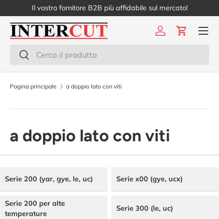
Il vostro fornitore B2B più affidabile sul mercato!
Passa ai contenuti
Menu
Accedi
Carrello
Cerca
Cerca
Pagina principale
a doppio lato con viti
a doppio lato con viti
Serie 200 (yar, gye, le, uc)
Serie x00 (gye, ucx)
Serie 200 per alte
Serie 300 (le, uc)
temperature