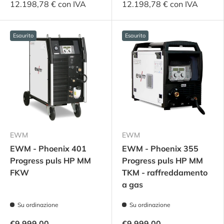
12.198,78 € con IVA
12.198,78 € con IVA
Esaurito
Esaurito
EWM
EWM
EWM - Phoenix 401
EWM - Phoenix 355
Progress puls HP MM
Progress puls HP MM
FKW
TKM - raffreddamento
a gas
Su ordinazione
Su ordinazione
€9.999,00
€9.999,00