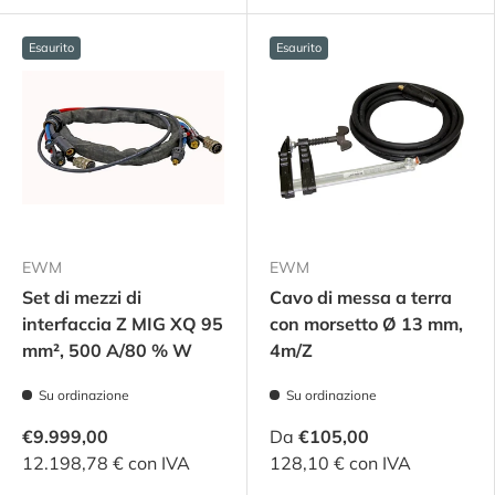
Esaurito
Esaurito
EWM
EWM
Set di mezzi di
Cavo di messa a terra
interfaccia Z MIG XQ 95
con morsetto Ø 13 mm,
mm², 500 A/80 % W
4m/Z
Su ordinazione
Su ordinazione
€9.999,00
Da
€105,00
12.198,78 € con IVA
128,10 € con IVA