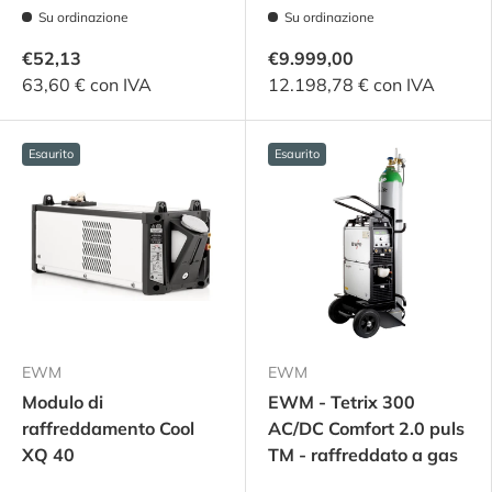
Su ordinazione
Su ordinazione
€52,13
€9.999,00
63,60 € con IVA
12.198,78 € con IVA
Esaurito
Esaurito
EWM
EWM
Modulo di
EWM - Tetrix 300
raffreddamento Cool
AC/DC Comfort 2.0 puls
XQ 40
TM - raffreddato a gas