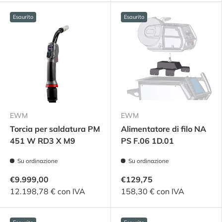
Esaurito
Esaurito
EWM
EWM
Torcia per saldatura PM
Alimentatore di filo NA
451 W RD3 X M9
PS F.06 1D.01
Su ordinazione
Su ordinazione
€9.999,00
€129,75
12.198,78 € con IVA
158,30 € con IVA