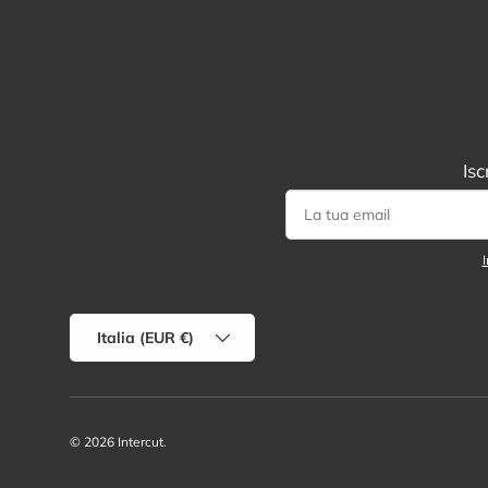
Isc
I
Paese/Regione
Italia (EUR €)
© 2026
Intercut
.