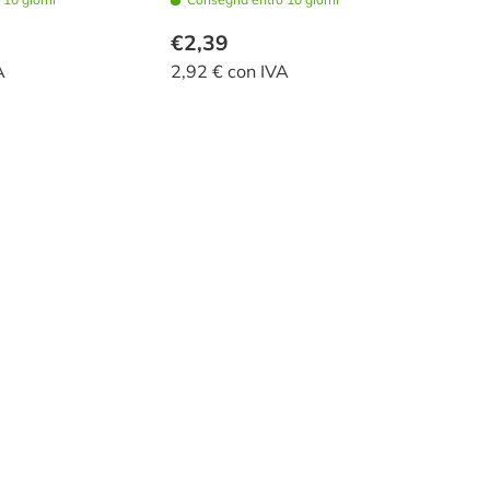
€2,39
A
2,92 € con IVA