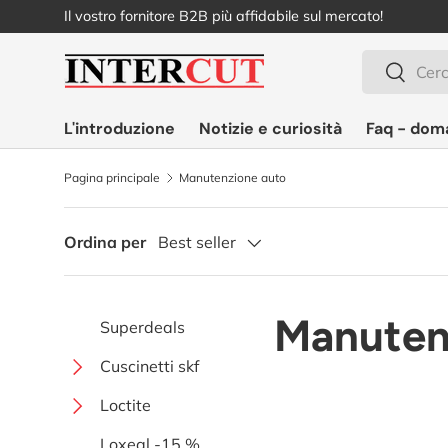
Il vostro fornitore B2B più affidabile sul mercato!
Passa ai contenuti
Cerca
Cerca
L'introduzione
Notizie e curiosità
Faq - dom
Pagina principale
Manutenzione auto
Ordina per
Best seller
Manuten
Superdeals
Cuscinetti skf
Fissaggio a sfera
Loctite
Espanso da un lato con
Speciali
Collanti istantanei
Loxeal -15 %
viti
Olio solido
Unità di cuscinetto