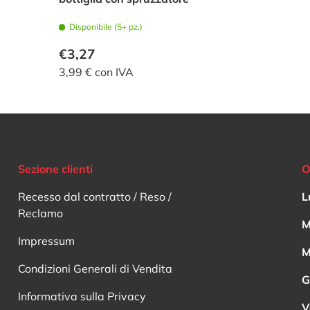
Disponibile (5+ pz.)
€3,27
3,99 € con IVA
Sezione clienti
O
Recesso dal contratto / Reso /
L
Reclamo
M
Impressum
M
Condizioni Generali di Vendita
G
Informativa sulla Privacy
V