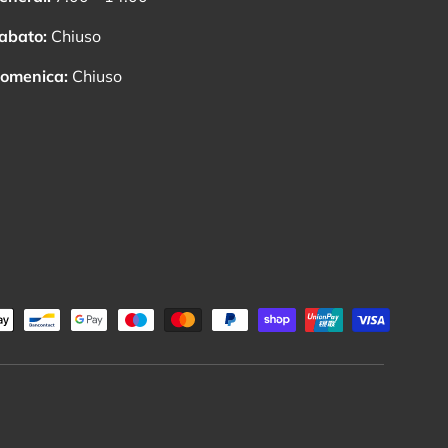
abato:
Chiuso
omenica:
Chiuso
ati