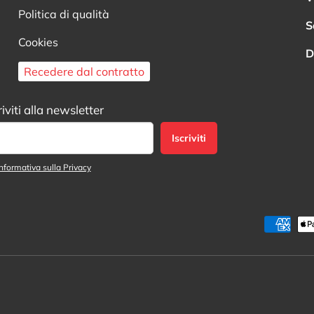
Politica di qualità
S
Cookies
D
Recedere dal contratto
riviti alla newsletter
Iscriviti
nformativa sulla Privacy
Metodi di pagamento accett