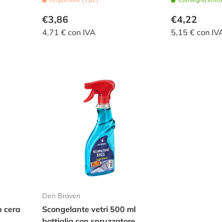
€3,86
€4,22
4,71 € con IVA
5,15 € con IV
Den Braven
 cera
Scongelante vetri 500 ml
bottiglia con spruzzatore