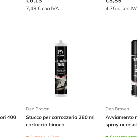
€6,13
€3,89
7,48 € con IVA
4,75 € con IV
Den Braven
Den Braven
tori 400
Stucco per carrozzeria 280 ml
Avviamento r
cartuccia bianca
spray aerosol
Disponibile (3 pz.)
Consegna entro 