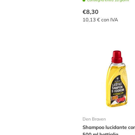
eccentrico, pieno
€8,30
comput.
10,13 € con IVA
Den Braven
Shampoo lucidante con
500 ml bottiglia