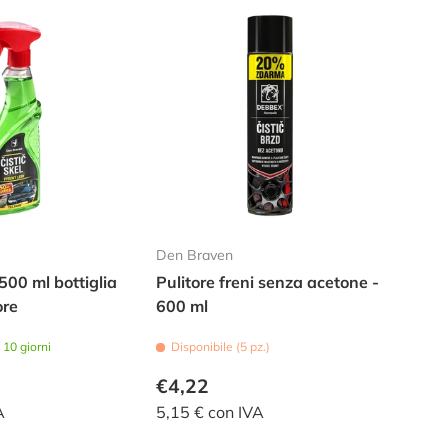
Den Braven
 500 ml bottiglia
Pulitore freni senza acetone -
ore
600 ml
10 giorni
Disponibile (5 pz.)
€4,22
A
5,15 € con IVA