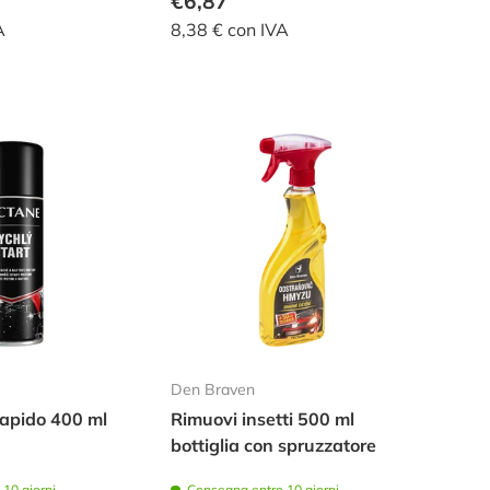
€6,87
A
8,38 € con IVA
Den Braven
apido 400 ml
Rimuovi insetti 500 ml
bottiglia con spruzzatore
10 giorni
Consegna entro 10 giorni