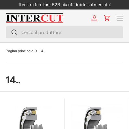
Il vostro fornitore B2B più affidabile sul mercato!
Passa ai contenuti
Menu
Accedi
Carrello
Cerca
Cerca
Pagina principale
14..
14..