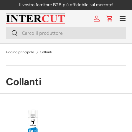
Il vostro fornitore B2B più affidabile sul mercato!
Passa ai contenuti
Menu
Accedi
Carrello
Cerca
Cerca
Pagina principale
Collanti
Collanti