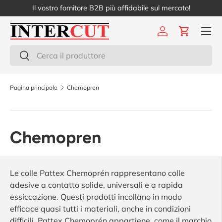
Il vostro fornitore B2B più affidabile sul mercato!
Passa ai contenuti
Menu
Accedi
Carrello
Cerca
Cerca
Pagina principale
Chemopren
Chemopren
Le colle Pattex Chemoprén rappresentano colle
adesive a contatto solide, universali e a rapida
essiccazione. Questi prodotti incollano in modo
efficace quasi tutti i materiali, anche in condizioni
difficili. Pattex Chemoprén appartiene, come il marchio